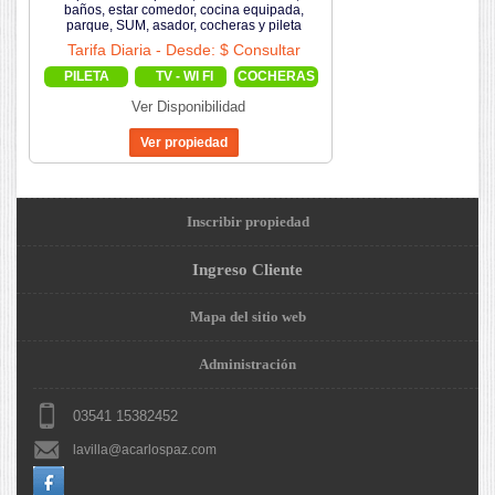
baños, estar comedor, cocina equipada,
parque, SUM, asador, cocheras y pileta
Tarifa Diaria - Desde: $ Consultar
PILETA
TV - WI FI
COCHERAS
Ver Disponibilidad
Inscribir propiedad
Ingreso Cliente
Mapa del sitio web
Administración
03541 15382452
lavilla@acarlospaz.com