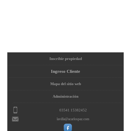
Inscribir propiedad
Ingreso Cliente
Mapa del sitio web
Administración
03541 15382452
lavilla@acarlospaz.com