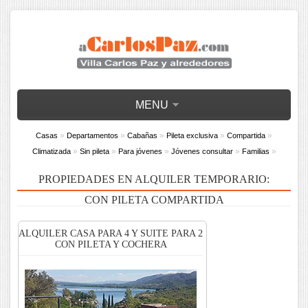
MENU
»
»
»
»
»
Casas
Departamentos
Cabañas
Pileta exclusiva
Compartida
»
»
»
»
»
Climatizada
Sin pileta
Para jóvenes
Jóvenes consultar
Familias
PROPIEDADES EN ALQUILER TEMPORARIO:
CON PILETA COMPARTIDA
ALQUILER CASA PARA 4 Y SUITE PARA 2
CON PILETA Y COCHERA