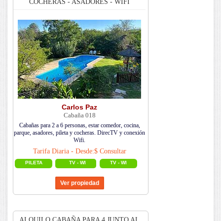
COCHERAS - ASADORES - WIFI
Carlos Paz
Cabaña 018
Cabañas para 2 a 6 personas, estar comedor, cocina,
parque, asadores, pileta y cocheras. DirecTV y conexión
Wifi.
Tarifa Diaria - Desde:$ Consultar
PILETA
TV - WI
TV - WI
ALQUILO CABAÑA PARA 4 JUNTO AL