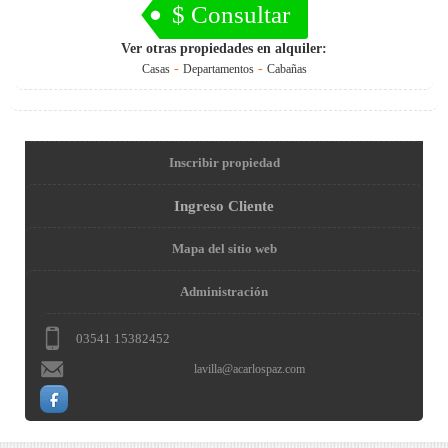
$ Consultar
Ver otras propiedades en alquiler:
-
-
Casas
Departamentos
Cabañas
Inscribir propiedad
Ingreso Cliente
Mapa del sitio web
Administración
03541 15382452
lavilla@acarlospaz.com