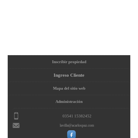
Inscribir propiedad
Ingreso Cliente
Mapa del sitio web
Administración
03541 15382452
lavilla@acarlospaz.com