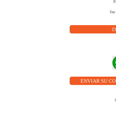
P
Dar 
D
ENVIAR SU C