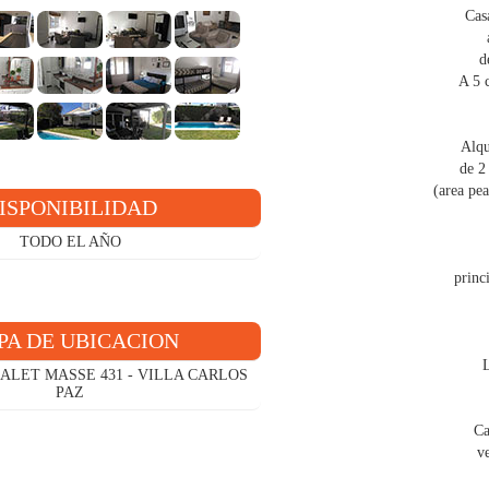
Cas
d
A 5 
Alqu
de 2
(area pe
ISPONIBILIDAD
TODO EL AÑO
princ
A DE UBICACION
L
IALET MASSE 431 - VILLA CARLOS
PAZ
Ca
ve